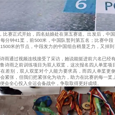
分，比赛正式开始，四名姑娘处在第五赛道。出发后，中
每分钟41桨，前500米，中国队暂列第五名；比赛中
1500米的节点，中段发力的中国组合稍显乏力，又掉
诗雨通过视频连线接受了采访，她说能挺进前六名已经
鲁诗雨之前训练项目为双人双桨，这次报名四人单桨项
存在差别，双人双桨对个人能力要求高，而四人单桨更侧
会紧张，但我们把紧张化为动力，助力在比赛的每一桨上
便会全心投入全运会备战中，争取取得更好成绩。