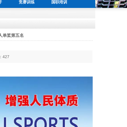
开
竞赛训练
国职培训
人单桨第五名
：
427