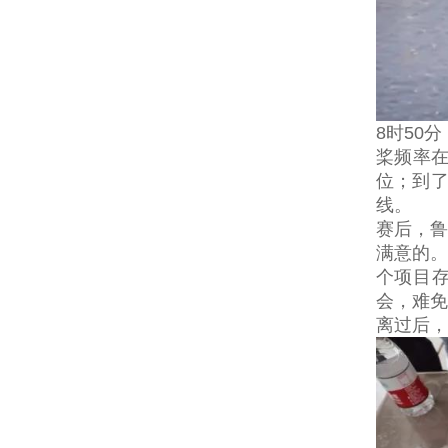
8时50
桨频率在
位；到了
线。
赛后，鲁
满意的。
个项目
会，难免
离过后，