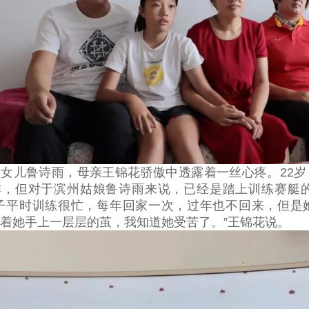
女儿鲁诗雨，母亲王锦花骄傲中透露着一丝心疼。22
作，但对于滨州姑娘鲁诗雨来说，已经是踏上训练赛艇的
孩子平时训练很忙，每年回家一次，过年也不回来，但是
着她手上一层层的茧，我知道她受苦了。”王锦花说。