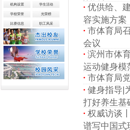
机构设置
学生活动
优供给、建
学校荣誉
光荣榜
容实施方案
比赛信息
职工风采
市体育局召
会议
滨州市体育
运动健身模
市体育局党
健身指导|
打好养生基
权威访谈
谱写中国式